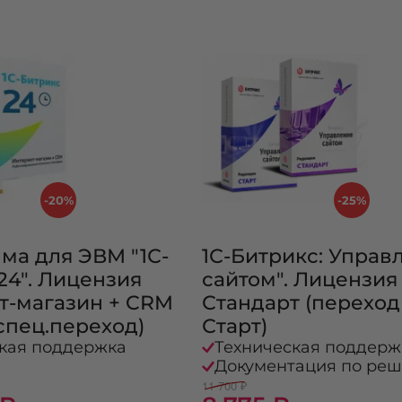
-20%
-25%
ма для ЭВМ "1С-
1С-Битрикс: Управ
24". Лицензия
сайтом". Лицензия
т-магазин + CRM
Стандарт (переход
, спец.переход)
Старт)
кая поддержка
Техническая поддерж
Документация по ре
11 700 ₽