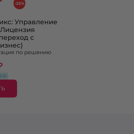
-25%
рикс: Управление
. Лицензия
переход с
изнес)
тация по решению
₽
50 ₽
ТЬ