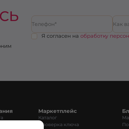
СЬ
Я согласен на
обработку персо
оним
ания
Маркетплейс
Бл
та
Каталог
Ма
ат
Проверка ключа
По