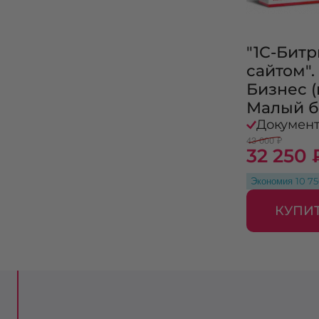
"1С-Бит
сайтом"
Бизнес (
Малый б
Докумен
43 000 ₽
32 250 
Экономия
10 7
КУПИ