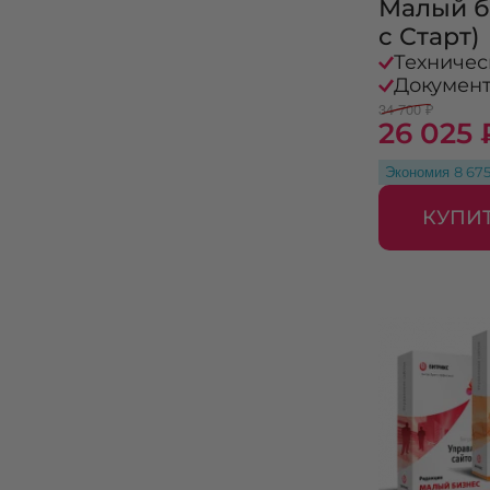
Малый б
с Старт)
Техничес
Докумен
34 700 ₽
26 025 
Экономия
8 67
КУПИ