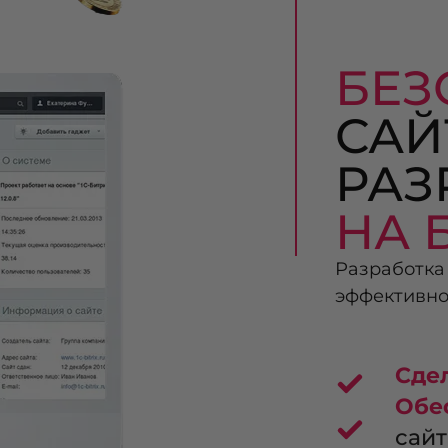
БЕ
САЙ
РАЗ
НА 
Разработка
эффективно
Сде
Обе
сайт