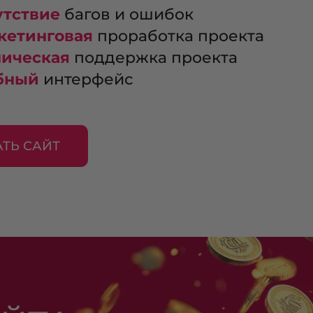
утствие
багов и ошибок
кетинговая
проработка проекта
ническая
поддержка проекта
бный
интерфейс
АТЬ САЙТ