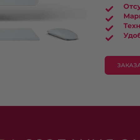
Отс
Мар
Тех
Удо
ЗАКАЗ