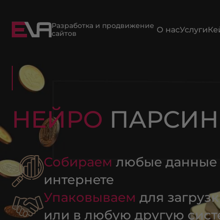
Разработка и продвижение
О нас
Услуги
Ке
сайтов
НЕЙРО
ПАРСИН
Собираем
любые данные 
интернете
Упаковываем
для загрузк
или в любую другую сист