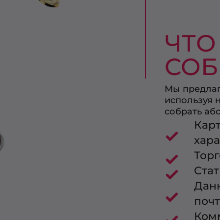
ЧТО
СОБ
Мы предла
используя 
собрать аб
Карт
хар
Тор
Стат
Данн
почт
Ком