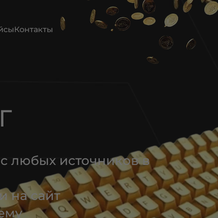
йсы
Контакты
Г
с любых источников в
и на сайт
ему