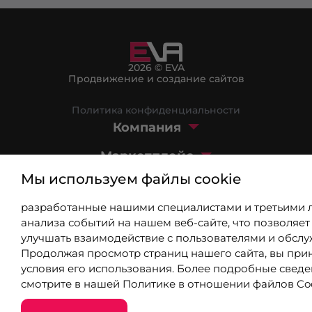
2026 © EVA
Продвижение и создание сайтов
Политика конфиденциальности
Компания
Маркетплейс
Мы используем файлы cookie
Блог
разработанные нашими специалистами и третьими 
+7 (499) 404-03-08
анализа событий на нашем веб-сайте, что позволяет
8 (800) 301-39-03
улучшать взаимодействие с пользователями и обслу
Продолжая просмотр страниц нашего сайта, вы при
info@9310802.ru
условия его использования. Более подробные свед
смотрите в нашей
Политике в отношении файлов Co
Москва, Озерковская наб., 24