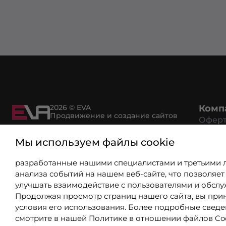
2026 © EVA
Комп
Продвижение и создание сайтов
Офер
Возвр
Мы используем файлы cookie
Рекви
Политика конфиденциальности
Спосо
разработанные нашими специалистами и третьими 
Услов
анализа событий на нашем веб-сайте, что позволяет
Серти
улучшать взаимодействие с пользователями и обслу
Партн
Продолжая просмотр страниц нашего сайта, вы при
Вакан
условия его использования. Более подробные свед
Вопро
смотрите в нашей
Политике в отношении файлов Co