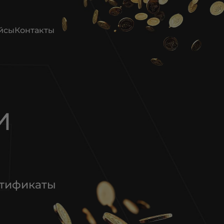
йсы
Контакты
И
ртификаты