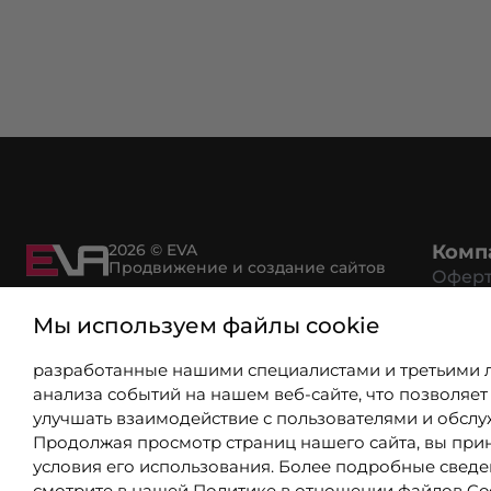
2026 © EVA
Комп
Продвижение и создание сайтов
Офер
Возвр
Мы используем файлы cookie
Рекви
Политика конфиденциальности
Спосо
разработанные нашими специалистами и третьими 
Услов
анализа событий на нашем веб-сайте, что позволяет
Серти
улучшать взаимодействие с пользователями и обслу
Партн
Продолжая просмотр страниц нашего сайта, вы при
Вакан
условия его использования. Более подробные свед
Вопро
смотрите в нашей
Политике в отношении файлов Co