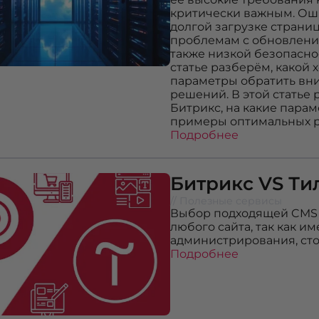
критически важным. Оши
долгой загрузке страниц
проблемам с обновления
также низкой безопаснос
статье разберём, какой 
параметры обратить вн
решений. В этой статье 
Битрикс, на какие пара
примеры оптимальных 
Подробнее
Битрикс VS Ти
// Полезные сервисы
Выбор подходящей CMS 
любого сайта, так как и
администрирования, сто
Подробнее