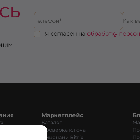
СЬ
Я согласен на
обработку персо
оним
ания
Маркетплейс
Бл
та
Каталог
Ма
ат
Проверка ключа
По
Настройки
зиты
Лицензии Bitrix
По