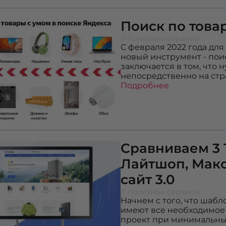
Поиск по това
// Полезные сервисы
С февраля 2022 года для
новый инструмент - пои
заключается в том, что
непосредственно на стр
Подробнее
Сравниваем 3
Лайтшоп, Мак
сайт 3.0
// Полезные сервисы
Начнем с того, что шаб
имеют все необходимое 
проект при минимальны