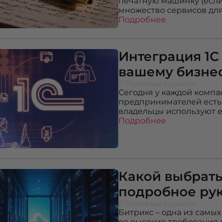
печатную машинку (если 
множество сервисов для 
Подробнее
Интеграция 1С 
вашему бизнес
// Полезные сервисы
Сегодня у каждой компа
предпринимателей есть 
владельцы используют е
Подробнее
Какой выбрать
подробное ру
// Полезные сервисы
Битрикс – одна из самых
ее высокие требования 