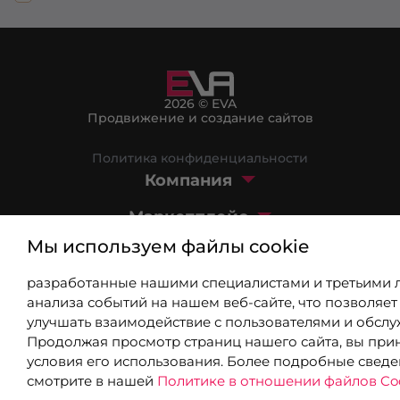
2026 © EVA
Продвижение и создание сайтов
Политика конфиденциальности
Компания
Маркетплейс
Мы используем файлы cookie
Блог
разработанные нашими специалистами и третьими 
+7 (499) 404-03-08
анализа событий на нашем веб-сайте, что позволяет
8 (800) 301-39-03
улучшать взаимодействие с пользователями и обслу
Продолжая просмотр страниц нашего сайта, вы при
info@9310802.ru
условия его использования. Более подробные свед
смотрите в нашей
Политике в отношении файлов Coo